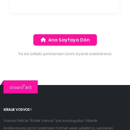
Ana Sayfaya Dön
Ya da üstteki şehirlerden birini ziyaret edebilirsiniz
Vosvos.Park
KIRALIK VOSVOS !
Vosvos Park bir "Kiralık Vosvos" yan kuruluşudur. Yıllardır
Kiralıkvosvos.com.tr üzerinden hizmet veren şirketimiz, yenilenen