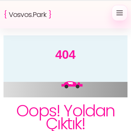
{
Vosvos.Park
}
404
VW
Oops! Yoldan
Çıktık!