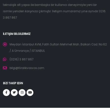
teknolojik alt yapısı ile bambaşka bir kullanıcı deneyimiyle yeni bir
isimle yeniden karşınıza çıkmıştır. İletişim numaramız yine aynıdır 0216
3 867 867
İLETIŞIM BILGILERIMIZ
Meydan İstanbul AVM, Fatih Sultan Mehmet Mah. Balkan Cad. No:62
/ A Ümraniye / İSTANBUL
(0216) 3 867 867
bilgi@Kiralıkvosvos.com
BIZI TAKIP EDIN