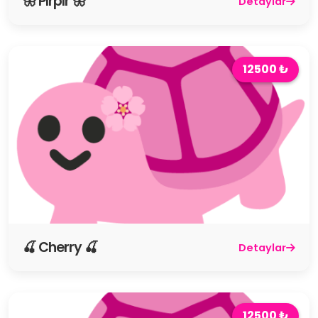
🦋 Pırpır 🦋
Detaylar
12500 ₺
🍒 Cherry 🍒
Detaylar
12500 ₺