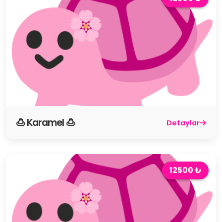
🍮 Karamel 🍮
Detaylar
12500 ₺