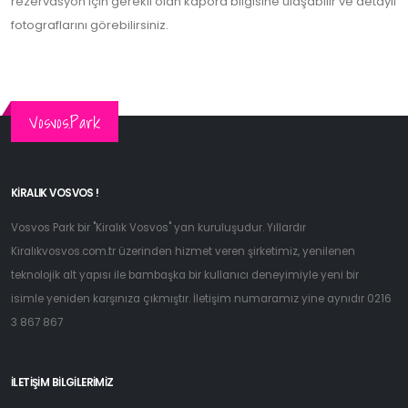
rezervasyon için gerekli olan kapora bilgisine ulaşabilir ve detaylı
fotograflarını görebilirsiniz.
Vosvos.Park
KIRALIK VOSVOS !
Vosvos Park bir "Kiralık Vosvos" yan kuruluşudur. Yıllardır
Kiralıkvosvos.com.tr üzerinden hizmet veren şirketimiz, yenilenen
teknolojik alt yapısı ile bambaşka bir kullanıcı deneyimiyle yeni bir
isimle yeniden karşınıza çıkmıştır. İletişim numaramız yine aynıdır 0216
3 867 867
İLETIŞIM BILGILERIMIZ