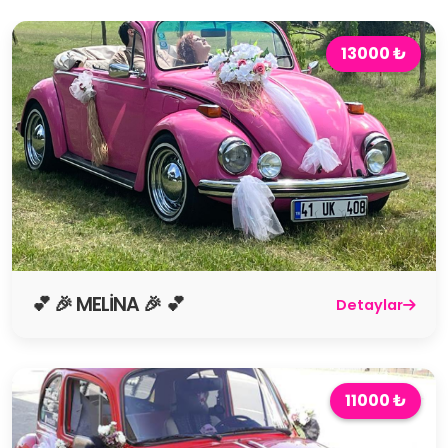
13000 ₺
💕 🎉 MELİNA 🎉 💕
Detaylar
11000 ₺