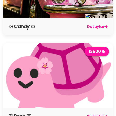
🍬 Candy 🍬
Detaylar
12500 ₺