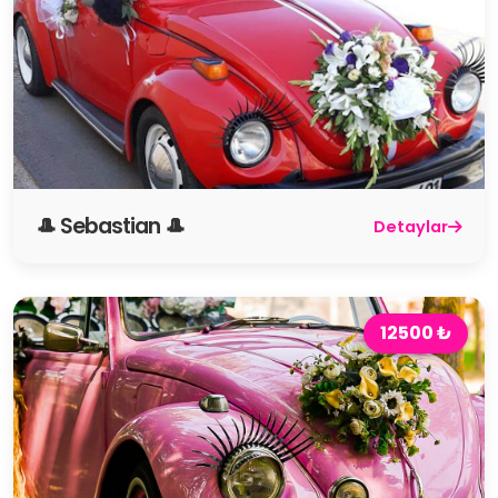
🎩 Sebastian 🎩
Detaylar
12500 ₺