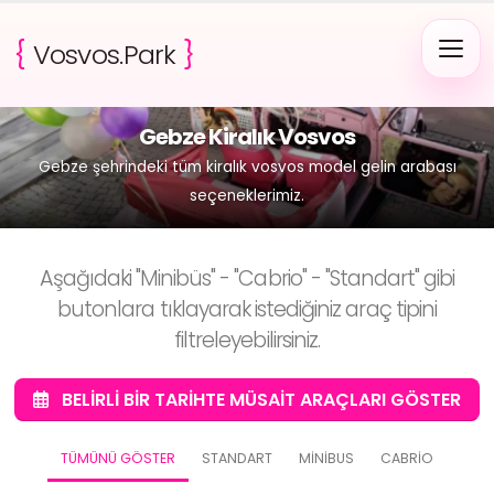
{
Vosvos.Park
}
Gebze Kiralık Vosvos
Gebze şehrindeki tüm kiralık vosvos model gelin arabası
seçeneklerimiz.
Aşağıdaki "Minibüs" - "Cabrio" - "Standart" gibi
butonlara tıklayarak istediğiniz araç tipini
filtreleyebilirsiniz.
BELIRLI BIR TARIHTE MÜSAIT ARAÇLARI GÖSTER
TÜMÜNÜ GÖSTER
STANDART
MINIBUS
CABRIO