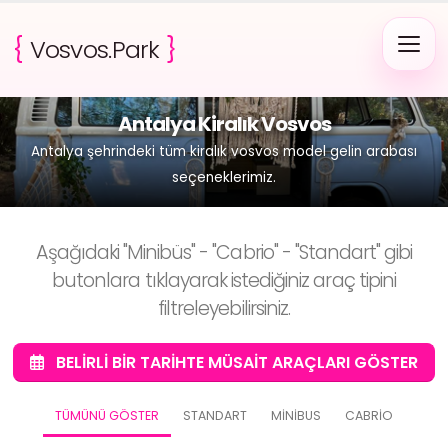
{
Vosvos.Park
}
Antalya Kiralık Vosvos
Antalya şehrindeki tüm kiralık vosvos model gelin arabası
seçeneklerimiz.
Aşağıdaki "Minibüs" - "Cabrio" - "Standart" gibi
butonlara tıklayarak istediğiniz araç tipini
filtreleyebilirsiniz.
BELIRLI BIR TARIHTE MÜSAIT ARAÇLARI GÖSTER
TÜMÜNÜ GÖSTER
STANDART
MINIBUS
CABRIO