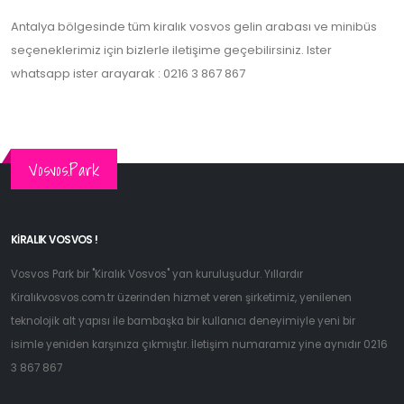
Antalya bölgesinde tüm kiralık vosvos gelin arabası ve minibüs
seçeneklerimiz için bizlerle iletişime geçebilirsiniz. Ister
whatsapp ister arayarak : 0216 3 867 867
Vosvos.Park
KIRALIK VOSVOS !
Vosvos Park bir "Kiralık Vosvos" yan kuruluşudur. Yıllardır
Kiralıkvosvos.com.tr üzerinden hizmet veren şirketimiz, yenilenen
teknolojik alt yapısı ile bambaşka bir kullanıcı deneyimiyle yeni bir
isimle yeniden karşınıza çıkmıştır. İletişim numaramız yine aynıdır 0216
3 867 867