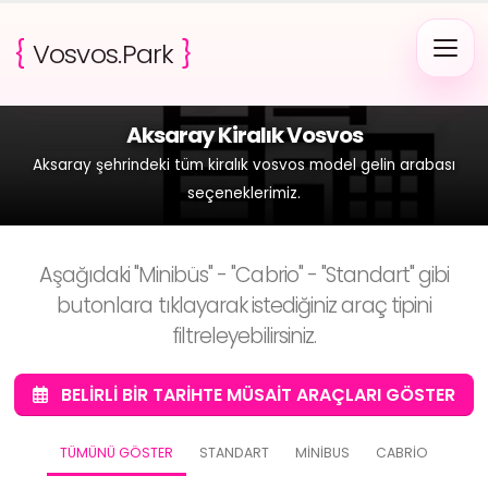
{
Vosvos.Park
}
Aksaray Kiralık Vosvos
Aksaray şehrindeki tüm kiralık vosvos model gelin arabası
seçeneklerimiz.
Aşağıdaki "Minibüs" - "Cabrio" - "Standart" gibi
butonlara tıklayarak istediğiniz araç tipini
filtreleyebilirsiniz.
BELIRLI BIR TARIHTE MÜSAIT ARAÇLARI GÖSTER
TÜMÜNÜ GÖSTER
STANDART
MINIBUS
CABRIO