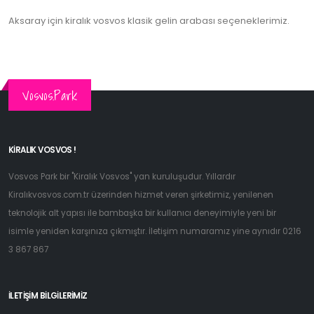
Aksaray için kiralık vosvos klasik gelin arabası seçeneklerimiz.
Vosvos.Park
KIRALIK VOSVOS !
Vosvos Park bir "Kiralık Vosvos" yan kuruluşudur. Yıllardır
Kiralıkvosvos.com.tr üzerinden hizmet veren şirketimiz, yenilenen
teknolojik alt yapısı ile bambaşka bir kullanıcı deneyimiyle yeni bir
isimle yeniden karşınıza çıkmıştır. İletişim numaramız yine aynıdır 0216
3 867 867
İLETIŞIM BILGILERIMIZ